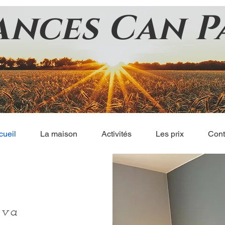
ances Can P
cueil
La maison
Activités
Les prix
Cont
ava