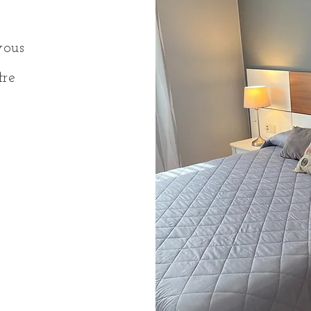
vous
tre