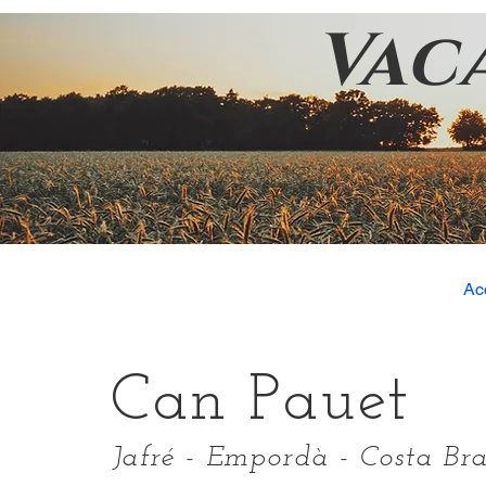
Vac
Ac
Can Pauet
Jafré - Empordà - Costa Br