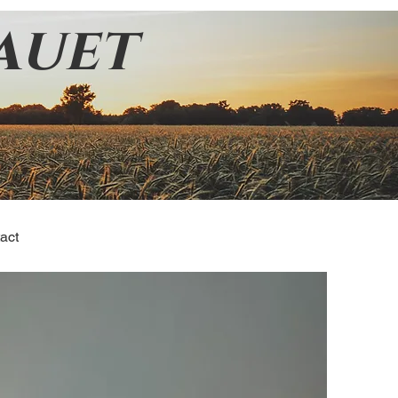
auet
act